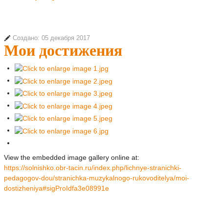
Создано: 05 декабря 2017
Мои достижения
View the embedded image gallery online at:
https://solnishko.obr-tacin.ru/index.php/lichnye-stranichki-
pedagogov-dou/stranichka-muzykalnogo-rukovoditelya/moi-
dostizheniya#sigProIdfa3e08991e