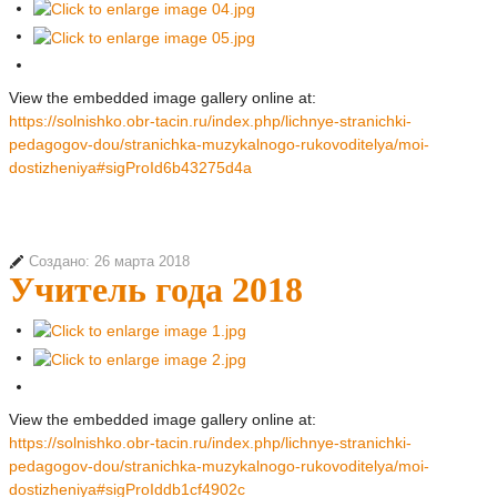
View the embedded image gallery online at:
https://solnishko.obr-tacin.ru/index.php/lichnye-stranichki-
pedagogov-dou/stranichka-muzykalnogo-rukovoditelya/moi-
dostizheniya#sigProId6b43275d4a
Создано: 26 марта 2018
Учитель года 2018
View the embedded image gallery online at:
https://solnishko.obr-tacin.ru/index.php/lichnye-stranichki-
pedagogov-dou/stranichka-muzykalnogo-rukovoditelya/moi-
dostizheniya#sigProIddb1cf4902c