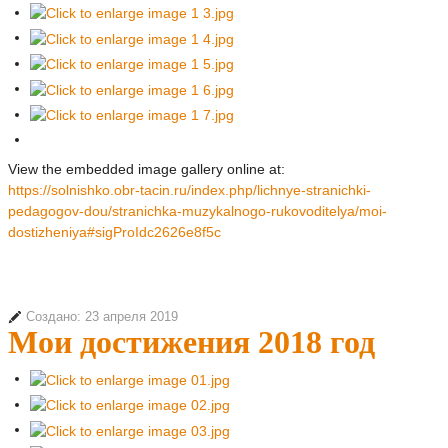
View the embedded image gallery online at:
https://solnishko.obr-tacin.ru/index.php/lichnye-stranichki-
pedagogov-dou/stranichka-muzykalnogo-rukovoditelya/moi-
dostizheniya#sigProIdc2626e8f5c
Создано: 23 апреля 2019
Мои достижения 2018 год