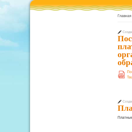
Главная
Созда
Пос
пла
орг
обр
По
PDF
Та
Созда
Пла
Платные