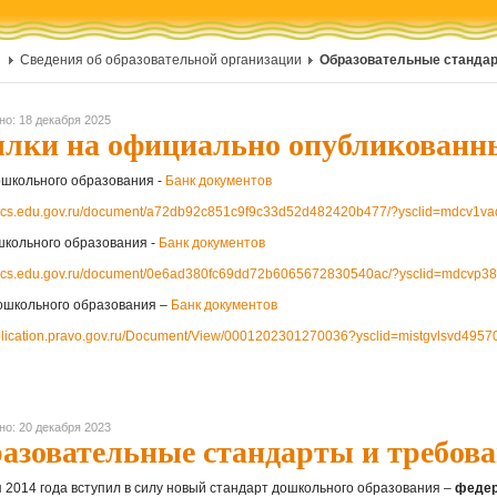
Сведения об образовательной организации
Образовательные стандар
но: 18 декабря 2025
лки на официально опубликованн
школьного образования -
Банк документов
/docs.edu.gov.ru/document/a72db92c851c9f9c33d52d482420b477/?ysclid=mdcv1v
кольного образования -
Банк документов
/docs.edu.gov.ru/document/0e6ad380fc69dd72b6065672830540ac/?ysclid=mdcvp3
школьного образования –
Банк документов
ublication.pravo.gov.ru/Document/View/0001202301270036?ysclid=mistgvlsvd495
но: 20 декабря 2023
азовательные стандарты и требов
я 2014 года вступил в силу новый стандарт дошкольного образования –
федер