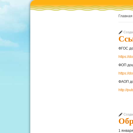
Главная
Созда
Ссы
ФГОС до
https:/
ФОП дош
https:/
ФАОП до
http://p
Созда
Обр
1 январ