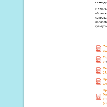
стандар
В отлич
образов
сопрово
образов
культур
Ук
PDF
ук
Ст
PDF
р)
Фе
PDF
17
Пр
PDF
фе
Пр
Ми
PDF
ст
(и