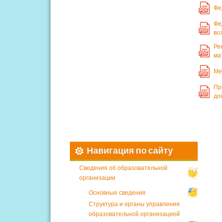
Фе
PDF
Фе
PDF
во
Ре
PDF
ма
Ме
PDF
Пр
PDF
до
Навигация по сайту
Сведения об образовательной
организации
Основные сведения
Структура и органы управления
образовательной организацией