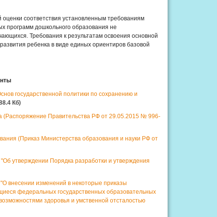
ой оценки соответствия установленным требованиям
ых программ дошкольного образования не
чающихся. Требования к результатам освоения основной
азвития ребенка в виде единых ориентиров базовой
енты
Основ государственной политики по сохранению и
888.4 Кб)
а (Распоряжение Правительства РФ от 29.05.2015 № 996-
ания (Приказ Министерства образования и науки РФ от
 "Об утверждении Порядка разработки и утверждения
 "О внесении изменений в некоторые приказы
ющиеся федеральных государственных образовательных
возможностями здоровья и умственной отсталостью