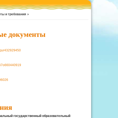
ты и требования
ые документы
aqur432929450
8i7o660440919
706026
ания
альный государственный образовательный