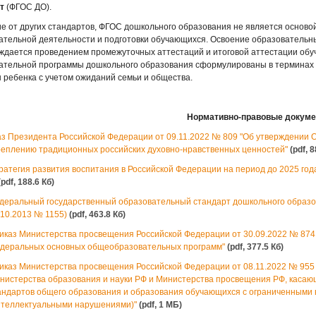
т
(ФГОС ДО).
ие от других стандартов, ФГОС дошкольного образования не является основ
ательной деятельности и подготовки обучающихся. Освоение образовательн
ждается проведением промежуточных аттестаций и итоговой аттестации обу
ательной программы дошкольного образования сформулированы в терминах р
ы ребенка с учетом ожиданий семьи и общества.
Нормативно-правовые докум
аз Президента Российской Федерации от 09.11.2022 № 809 "Об утверждении 
реплению традиционных российских духовно-нравственных ценностей"
(pdf, 
ратегия развития воспитания в Российской Федерации на период до 2025 год
(pdf, 188.6 Кб)
деральный государственный образовательный стандарт дошкольного образов
.10.2013 № 1155)
(pdf, 463.8 Кб)
иказ Министерства просвещения Российской Федерации от 30.09.2022 № 874
деральных основных общеобразовательных программ"
(pdf, 377.5 Кб)
иказ Министерства просвещения Российской Федерации от 08.11.2022 № 955
нистерства образования и науки РФ и Министерства просвещения РФ, каса
андартов общего образования и образования обучающихся с ограниченными 
нтеллектуальными нарушениями)"
(pdf, 1 MБ)