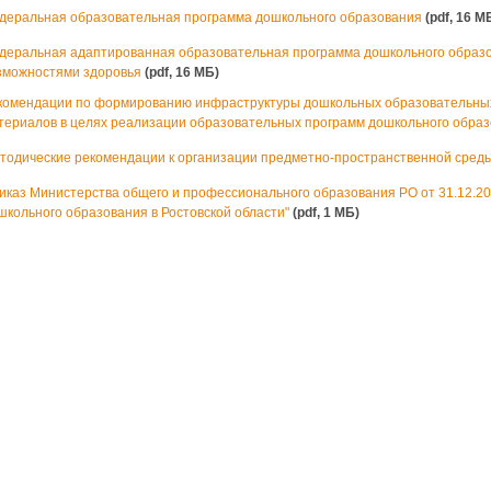
деральная образовательная программа дошкольного образования
(pdf, 16 M
деральная адаптированная образовательная программа дошкольного образ
зможностями здоровья
(pdf, 16 MБ)
комендации по формированию инфраструктуры дошкольных образовательных 
териалов в целях реализации образовательных программ дошкольного обра
тодические рекомендации к организации предметно-пространственной среды
иказ Министерства общего и профессионального образования РО от 31.12.2
школьного образования в Ростовской области"
(pdf, 1 MБ)