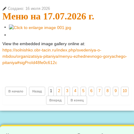
Создано: 16 июля 2026
Меню на 17.07.2026 г.
View the embedded image gallery online at:
https://solnishko.obr-tacin.ru/index.php/svedeniya-o-
mbdou/organizatsiya-pitaniya/menyu-ezhednevnogo-goryachego-
pitaniya#sigProId48fe0c612c
1
2
3
4
5
6
7
8
9
10
В начало
Назад
Вперед
В конец