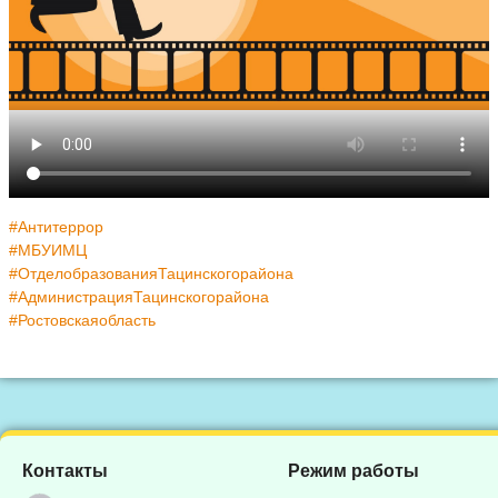
#Антитеррор
#МБУИМЦ
#ОтделобразованияТацинскогорайона
#АдминистрацияТацинскогорайона
#Ростовскаяобласть
Контакты
Режим работы