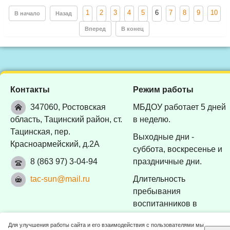
1
2
3
4
5
6
7
8
9
10
В начало
Назад
Вперед
В конец
Контакты
Режим работы
347060, Ростовская
МБДОУ работает 5 дней
область, Тацинский район, ст.
в неделю.
Тацинская, пер.
Выходные дни -
Красноармейский, д.2А
суббота, воскресенье и
8 (863 97) 3-04-94
праздничные дни.
tac-sun@mail.ru
Длительность
пребывания
воспитанников в
МБДОУ - 10 часов (с
Для улучшения работы сайта и его взаимодействия с пользователями мы
7:30 до 17:30).