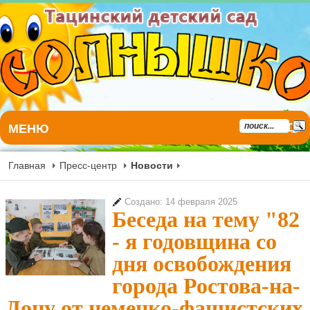
МЕНЮ
Главная
Пресс-центр
Новости
Создано: 14 февраля 2025
Беседа на тему "82
- я годовщина со
дня освобождения
города Ростова-на-
Дону от немецко-фашистских