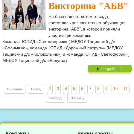
Викторина "АБВ"
На базе нашего детского сада,
состоялась познавательно-обучающая
викторина "АБВ", в которой приняли
участие три команды.
Команда ЮПИД «Светофорчик» ( МБДОУ Тацинский д/с
«Солнышко», команда ЮПИД «Дорожный патруль» (МБДОУ
Тацинский д/с «Колокольчик») и команда ЮПИД «Светофорик»(
МБДОУ Тацинский д/с «Радуга»)
Подробнее...
2
3
4
5
6
7
8
9
10
11
В начало
Назад
Вперед
В конец
Контакты
Режим работы